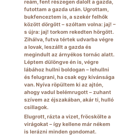
reám, fent részegen dalolt a gazda,
futottam a gazda után. Ugrottam,
bukfenceztem is, a szekér felhők
között dörgött – szóltam volna: jaj! –
s újra: jaj! torkom rekedten hörgött.
Zihálva, futva tértek udvarba végre
a lovak, leszállt a gazda és
megindult az árnyékos tornác alatt.
Léptem dülöngve én is, végre
lábához hullni boldogan – lehullni
és felugrani, ha csak egy kívánsága
van. Nyíva röpültem ki az ajtón,
ahogy vadul belémrugott – zuhant
szívem az éjszakában, akár ti, hulló
csillagok.
Elugrott, rázta a vizet, fröcskölte a
virágokat – így kellene már nékem
is lerázni minden gondomat.