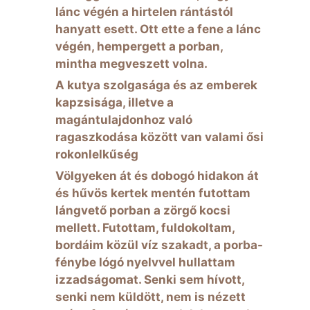
lánc végén a hirtelen rántástól
hanyatt esett. Ott ette a fene a lánc
végén, hempergett a porban,
mintha megveszett volna.
A kutya szolgasága és az emberek
kapzsisága, illetve a
magántulajdonhoz való
ragaszkodása között van valami ősi
rokonlelkűség
Völgyeken át és dobogó hidakon át
és hűvös kertek mentén futottam
lángvető porban a zörgő kocsi
mellett. Futottam, fuldokoltam,
bordáim közül víz szakadt, a porba-
fénybe lógó nyelvvel hullattam
izzadságomat. Senki sem hívott,
senki nem küldött, nem is nézett