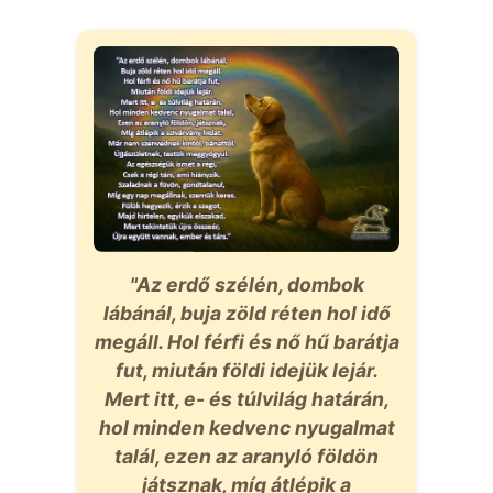
"Az erdő szélén, dombok
lábánál, buja zöld réten hol idő
megáll. Hol férfi és nő hű barátja
fut, miután földi idejük lejár.
Mert itt, e- és túlvilág határán,
hol minden kedvenc nyugalmat
talál, ezen az aranyló földön
játsznak, míg átlépik a