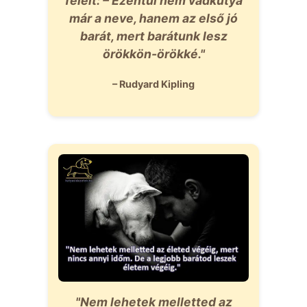
felelt: – Ezentúl nem vadkutya
már a neve, hanem az első jó
barát, mert barátunk lesz
örökkön-örökké."
– Rudyard Kipling
"Nem lehetek melletted az