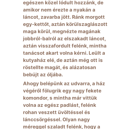
egészen közel lódult hozzánk, de
amikor nem érezte a nyakán a
láncot, zavarba jött. Ránk morgott
egy-kettőt, aztán körülszaglászott
maga körül, megnézte magának
jobbról-balról az elszakadt láncot,
aztán visszafordult felénk, mintha
tanácsot akart volna kérni. Leült a
kutyaház elé, de aztán még ott is
röstellte magát, és alázatosan
bebújt az óljába.
Ahogy belépünk az udvarra, a ház
végéről fölugrik egy nagy fekete
komondor, s mintha már vittük
volna az egész padlást, felénk
rohan veszett üvöltéssel és
lánccsörgéssel. Olyan nagy
méreggel szaladt felénk, hogy a