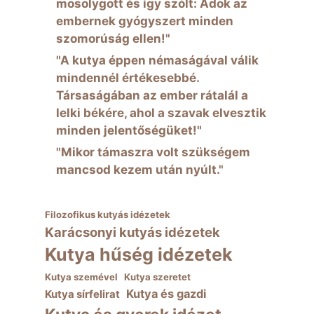
mosolygott és így szólt: Adok az
embernek gyógyszert minden
szomorúság ellen!"
"A kutya éppen némaságával válik
mindennél értékesebbé.
Társaságában az ember rátalál a
lelki békére, ahol a szavak elvesztik
minden jelentőségüket!"
"Mikor támaszra volt szükségem
mancsod kezem után nyúlt."
Filozofikus kutyás idézetek
Karácsonyi kutyás idézetek
Kutya hűség idézetek
Kutya szemével
Kutya szeretet
Kutya és gazdi
Kutya sírfelirat