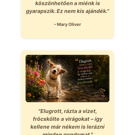
köszönhetően a miénk is
gyarapszik. Ez nem kis ajándék."
– Mary Oliver
"Elugrott, rázta a vizet,
fröcskölte a virágokat – így
kellene már nékem is lerázni
minden gondomat."