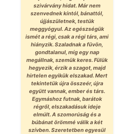
szivárvány hidat. Már nem
szenvednek kíntól, bánattól,
újjászületnek, testük
meggyógyul. Az egészségük
ismét a régi, csak a régi társ, ami
hiányzik. Szaladnak a füvön,
gondtalanul, míg egy nap
megállnak, szemük keres. Fülük
hegyezik, érzik a szagot, majd
hirtelen egyikük elszakad. Mert
tekintetük újra összeér, újra
együtt vannak, ember és társ.
Egymáshoz futnak, barátok
régről, elszakadásuk ideje
elmúlt. A szomorúság és a
búbánat örömmé válik a két
szívben. Szeretetben egyesül