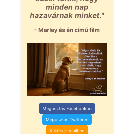
minden nap
hazavárnak minket."
– Marley és én című film
Megosztás Facebookon
Megosztás Twitteren
Küldés e-mailben