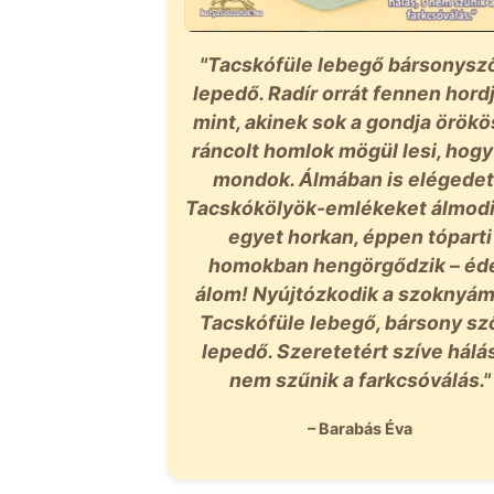
"Tacskófüle lebegő bársonysz
lepedő. Radír orrát fennen hordj
mint, akinek sok a gondja örök
ráncolt homlok mögül lesi, hogy
mondok. Álmában is elégedet
Tacskókölyök-emlékeket álmodi
egyet horkan, éppen tóparti
homokban hengörgődzik – éd
álom! Nyújtózkodik a szoknyám
Tacskófüle lebegő, bársony sz
lepedő. Szeretetért szíve hálás
nem szűnik a farkcsóválás."
– Barabás Éva