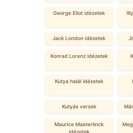
George Eliot idézetek
Il
Jack London idézetek
J
Konrad Lorenz idézetek
K
Kutya halál idézetek
Kutyás versek
Már
Maurice Maeterlinck
Megh
idézetek