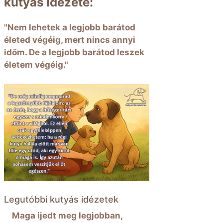
kutyás idézete:
"Nem lehetek a legjobb barátod
életed végéig, mert nincs annyi
időm. De a legjobb barátod leszek
életem végéig."
Legutóbbi kutyás idézetek
Maga ijedt meg legjobban,