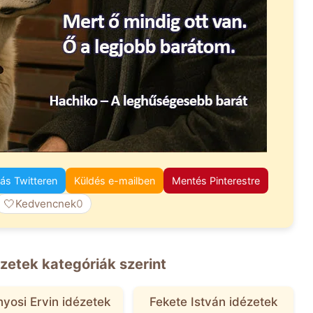
s Twitteren
Küldés e-mailben
Mentés Pinterestre
🤍
Kedvencnek
0
zetek kategóriák szerint
yosi Ervin idézetek
Fekete István idézetek