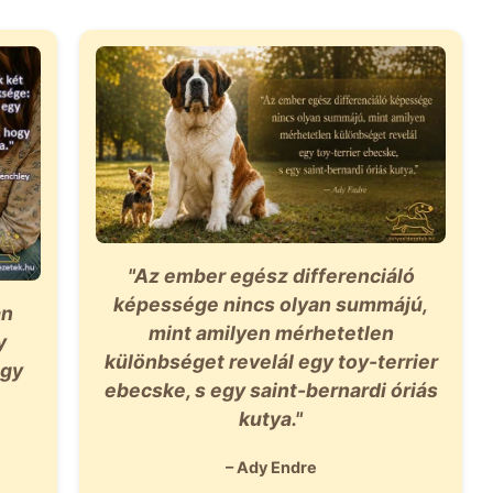
"Az ember egész differenciáló
képessége nincs olyan summájú,
an
mint amilyen mérhetetlen
y
különbséget revelál egy toy-terrier
ogy
ebecske, s egy saint-bernardi óriás
kutya."
– Ady Endre