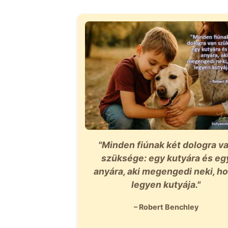
"Minden fiúnak két dologra v
szüksége: egy kutyára és eg
anyára, aki megengedi neki, h
legyen kutyája."
– Robert Benchley