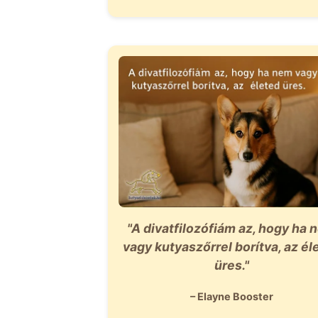
"A divatfilozófiám az, hogy ha 
vagy kutyaszőrrel borítva, az él
üres."
– Elayne Booster