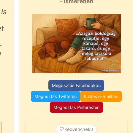
– Ismeretlen
,
is
et
–
a
Megosztás Facebookon
Megosztás Twitteren
Küldés e-mailben
Megosztás Pinteresten
🤍
Kedvencnek
0