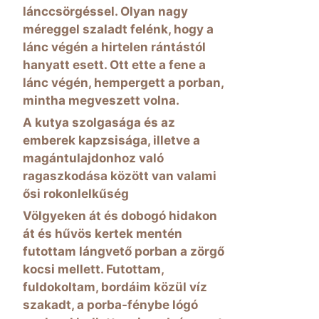
lánccsörgéssel. Olyan nagy
méreggel szaladt felénk, hogy a
lánc végén a hirtelen rántástól
hanyatt esett. Ott ette a fene a
lánc végén, hempergett a porban,
mintha megveszett volna.
A kutya szolgasága és az
emberek kapzsisága, illetve a
magántulajdonhoz való
ragaszkodása között van valami
ősi rokonlelkűség
Völgyeken át és dobogó hidakon
át és hűvös kertek mentén
futottam lángvető porban a zörgő
kocsi mellett. Futottam,
fuldokoltam, bordáim közül víz
szakadt, a porba-fénybe lógó