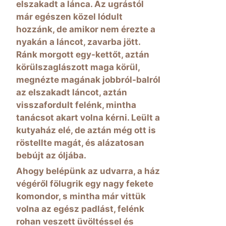
elszakadt a lánca. Az ugrástól
már egészen közel lódult
hozzánk, de amikor nem érezte a
nyakán a láncot, zavarba jött.
Ránk morgott egy-kettőt, aztán
körülszaglászott maga körül,
megnézte magának jobbról-balról
az elszakadt láncot, aztán
visszafordult felénk, mintha
tanácsot akart volna kérni. Leült a
kutyaház elé, de aztán még ott is
röstellte magát, és alázatosan
bebújt az óljába.
Ahogy belépünk az udvarra, a ház
végéről fölugrik egy nagy fekete
komondor, s mintha már vittük
volna az egész padlást, felénk
rohan veszett üvöltéssel és