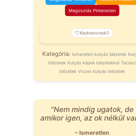
Megosztás Pinteresten
🤍
Kedvencnek
0
Kategória:
Ismeretlen kutyás idézetek
Kut
Idézetek
Kutyás képek idézetekkel
Tacskó
idézetek
Vicces kutyás idézetek
"Nem mindig ugatok, de
amikor igen, az ok nélkül va
– Ismeretlen