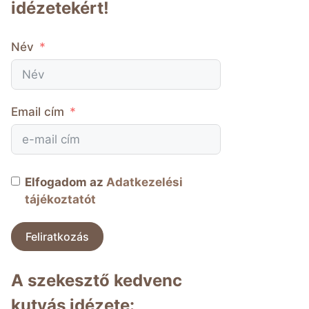
idézetekért!
Név
Email cím
Elfogadom az
Adatkezelési
tájékoztatót
Feliratkozás
A szekesztő kedvenc
kutyás idézete: