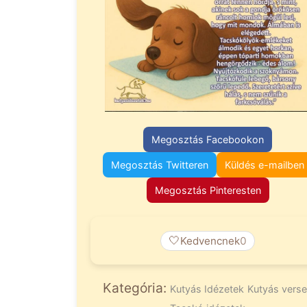
Megosztás Facebookon
Megosztás Twitteren
Küldés e-mailben
Megosztás Pinteresten
🤍
Kedvencnek
0
Kategória:
Kutyás Idézetek
Kutyás vers