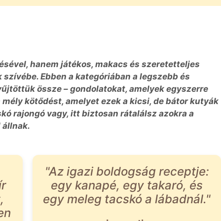
sével, hanem játékos, makacs és szeretetteljes
k szívébe. Ebben a kategóriában a legszebb és
űjtöttük össze – gondolatokat, amelyek egyszerre
a mély kötődést, amelyet ezek a kicsi, de bátor kutyák
kó rajongó vagy, itt biztosan rátalálsz azokra a
 állnak.
"Az igazi boldogság receptje:
r
egy kanapé, egy takaró, és
,
egy meleg tacskó a lábadnál."
en