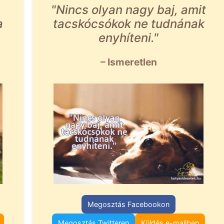
"Nincs olyan nagy baj, amit
a
tacskócsókok ne tudnának
enyhíteni."
– Ismeretlen
Megosztás Facebookon
Megosztás Twitteren
Küldés e-mailben