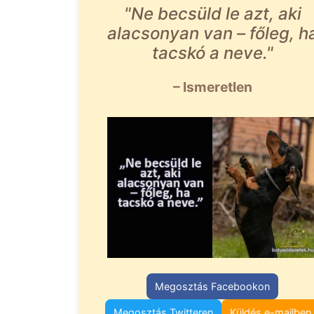
"Ne becsüld le azt, aki
alacsonyan van – főleg, h
tacskó a neve."
– Ismeretlen
Megosztás Facebookon
Megosztás Twitteren
Küldés e-mailben