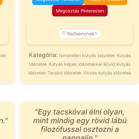
Megosztás Pinteresten
🤍
Kedvencnek
1
Kategória:
yás
Ismeretlen kutyás idézetek
Kutyás
Idézetek
Kutyás képek idézetekkel
Rövid Kutyás
idézetek
Tacskó idézetek
Vicces kutyás idézetek
"Egy tacskóval élni olyan,
n."
mint mindig egy rövid lábú
filozófussal osztozni a
nappalin."