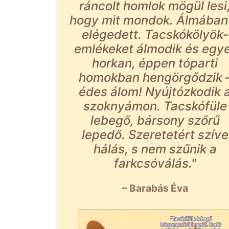
ráncolt homlok mögül lesi
hogy mit mondok. Álmában 
elégedett. Tacskókölyök-
emlékeket álmodik és egy
horkan, éppen tóparti
homokban hengörgődzik 
édes álom! Nyújtózkodik 
szoknyámon. Tacskófüle
lebegő, bársony szőrű
lepedő. Szeretetért szíve
hálás, s nem szűnik a
farkcsóválás."
– Barabás Éva