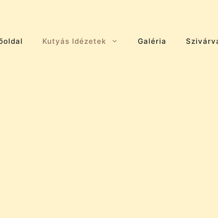
őoldal
Kutyás Idézetek
Galéria
Szivárv