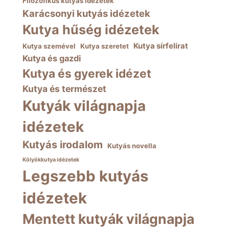
Filozofikus kutyás idézetek
Karácsonyi kutyás idézetek
Kutya hűség idézetek
Kutya sírfelirat
Kutya szemével
Kutya szeretet
Kutya és gazdi
Kutya és gyerek idézet
Kutya és természet
Kutyák világnapja
idézetek
Kutyás irodalom
Kutyás novella
Kölyökkutya idézetek
Legszebb kutyás
idézetek
Mentett kutyák világnapja