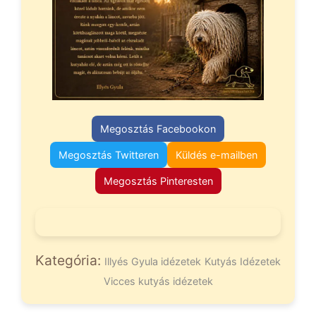
Megosztás Facebookon
Megosztás Twitteren
Küldés e-mailben
Megosztás Pinteresten
Kategória:
Illyés Gyula idézetek
Kutyás Idézetek
Vicces kutyás idézetek