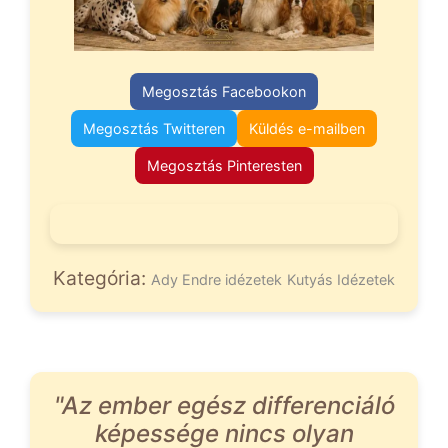
Megosztás Facebookon
Megosztás Twitteren
Küldés e-mailben
Megosztás Pinteresten
Kategória:
Ady Endre idézetek
Kutyás Idézetek
"Az ember egész differenciáló
képessége nincs olyan