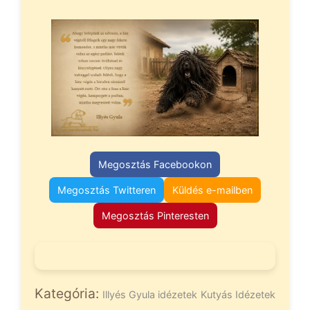
Megosztás Facebookon
Megosztás Twitteren
Küldés e-mailben
Megosztás Pinteresten
Kategória:
Illyés Gyula idézetek
Kutyás Idézetek