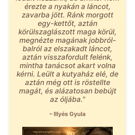
érezte a nyakán a láncot,
zavarba jött. Ránk morgott
egy-kettőt, aztán
körülszaglászott maga körül,
megnézte magának jobbról-
balról az elszakadt láncot,
aztán visszafordult felénk,
mintha tanácsot akart volna
kérni. Leült a kutyaház elé, de
aztán még ott is röstellte
magát, és alázatosan bebújt
az óljába."
– Illyés Gyula