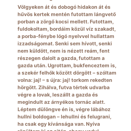
Völgyeken át és dobogó hidakon át és
hűvös kertek mentén futottam lángvető
porban a zörgő kocsi mellett. Futottam,
fuldokoltam, bordáim közül víz szakadt,
a porba-fénybe lógó nyelvvel hullattam
izzadságomat. Senki sem hívott, senki
nem küldött, nem is nézett reám, fent
részegen dalolt a gazda, futottam a
gazda után. Ugrottam, bukfenceztem is,
a szekér felhők között dörgött – szóltam
volna: jaj! – s újra: jaj! torkom rekedten
hörgött. Zihálva, futva tértek udvarba
végre a lovak, leszállt a gazda és
megindult az árnyékos tornác alatt.
Léptem dülöngve én is, végre lábához
hullni boldogan – lehullni és felugrani,
ha csak egy kívánsága van. Nyíva