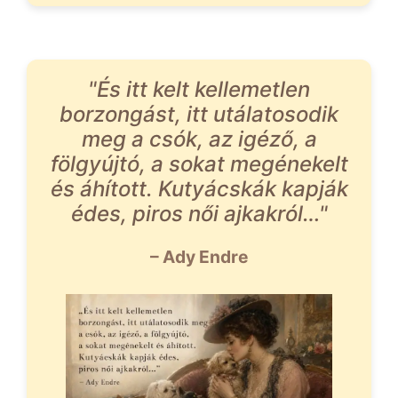
"És itt kelt kellemetlen
borzongást, itt utálatosodik
meg a csók, az igéző, a
fölgyújtó, a sokat megénekelt
és áhított. Kutyácskák kapják
édes, piros női ajkakról…"
– Ady Endre