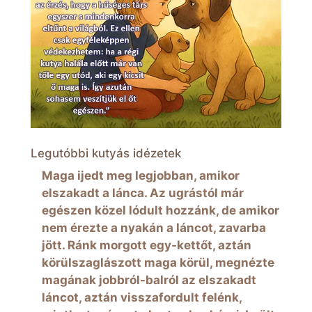
Legutóbbi kutyás idézetek
Maga ijedt meg legjobban, amikor
elszakadt a lánca. Az ugrástól már
egészen közel lódult hozzánk, de amikor
nem érezte a nyakán a láncot, zavarba
jött. Ránk morgott egy-kettőt, aztán
körülszaglászott maga körül, megnézte
magának jobbról-balról az elszakadt
láncot, aztán visszafordult felénk,