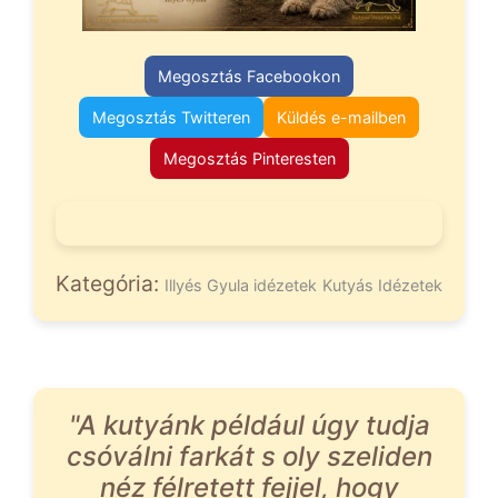
Megosztás Facebookon
Megosztás Twitteren
Küldés e-mailben
Megosztás Pinteresten
Kategória:
Illyés Gyula idézetek
Kutyás Idézetek
"A kutyánk például úgy tudja
csóválni farkát s oly szeliden
néz félretett fejjel, hogy