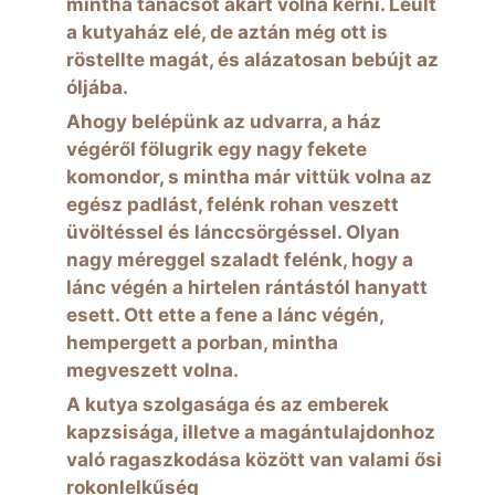
mintha tanácsot akart volna kérni. Leült
a kutyaház elé, de aztán még ott is
röstellte magát, és alázatosan bebújt az
óljába.
Ahogy belépünk az udvarra, a ház
végéről fölugrik egy nagy fekete
komondor, s mintha már vittük volna az
egész padlást, felénk rohan veszett
üvöltéssel és lánccsörgéssel. Olyan
nagy méreggel szaladt felénk, hogy a
lánc végén a hirtelen rántástól hanyatt
esett. Ott ette a fene a lánc végén,
hempergett a porban, mintha
megveszett volna.
A kutya szolgasága és az emberek
kapzsisága, illetve a magántulajdonhoz
való ragaszkodása között van valami ősi
rokonlelkűség