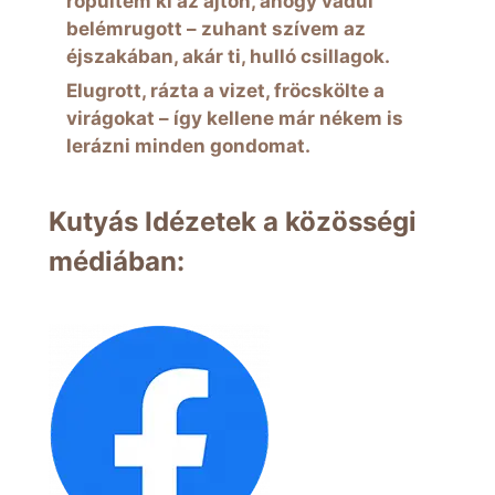
röpültem ki az ajtón, ahogy vadul
belémrugott – zuhant szívem az
éjszakában, akár ti, hulló csillagok.
Elugrott, rázta a vizet, fröcskölte a
virágokat – így kellene már nékem is
lerázni minden gondomat.
Kutyás Idézetek a közösségi
médiában: