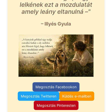
lelkének ezt a mozdulatát
amely leány eltanulná –"
– Illyés Gyula
Megosztás Facebookon
Megosztás Twitteren
Küldés e-mailben
Megosztás Pinteresten