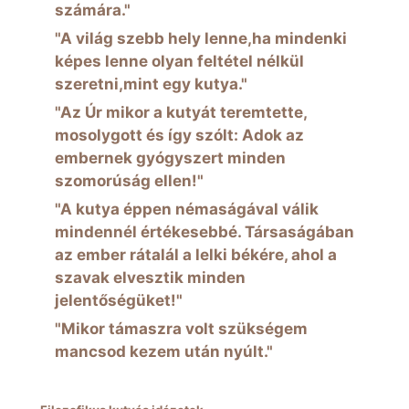
számára."
"A világ szebb hely lenne,ha mindenki
képes lenne olyan feltétel nélkül
szeretni,mint egy kutya."
"Az Úr mikor a kutyát teremtette,
mosolygott és így szólt: Adok az
embernek gyógyszert minden
szomorúság ellen!"
"A kutya éppen némaságával válik
mindennél értékesebbé. Társaságában
az ember rátalál a lelki békére, ahol a
szavak elvesztik minden
jelentőségüket!"
"Mikor támaszra volt szükségem
mancsod kezem után nyúlt."