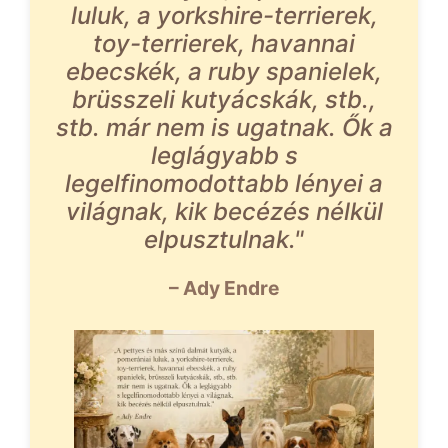
luluk, a yorkshire-terrierek,
toy-terrierek, havannai
ebecskék, a ruby spanielek,
brüsszeli kutyácskák, stb.,
stb. már nem is ugatnak. Ők a
leglágyabb s
legelfinomodottabb lényei a
világnak, kik becézés nélkül
elpusztulnak."
– Ady Endre