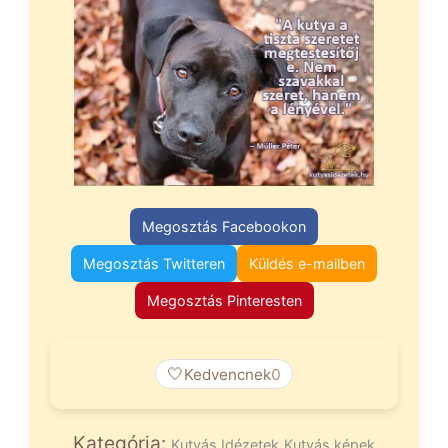
Megosztás Facebookon
Megosztás Twitteren
Küldés e-mailben
Megosztás Pinteresten
🤍
Kedvencnek
0
Kategória:
Kutyás Idézetek
Kutyás képek