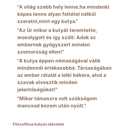
"A világ szebb hely lenne,ha mindenki
képes lenne olyan feltétel nélkül
szeretni,mint egy kutya."
"Az Úr mikor a kutyát teremtette,
mosolygott és így szólt: Adok az
embernek gyógyszert minden
szomorúság ellen!"
"A kutya éppen némaságával válik
mindennél értékesebbé. Társaságában
az ember rátalál a lelki békére, ahol a
szavak elvesztik minden
jelentőségüket!"
"Mikor támaszra volt szükségem
mancsod kezem után nyúlt."
Filozofikus kutyás idézetek