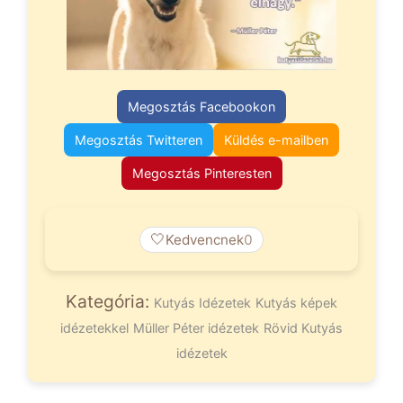
Megosztás Facebookon
Megosztás Twitteren
Küldés e-mailben
Megosztás Pinteresten
🤍
Kedvencnek
0
Kategória:
Kutyás Idézetek
Kutyás képek
idézetekkel
Müller Péter idézetek
Rövid Kutyás
idézetek