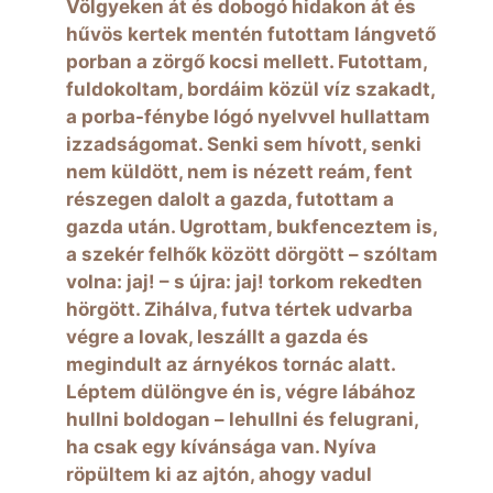
Völgyeken át és dobogó hidakon át és
hűvös kertek mentén futottam lángvető
porban a zörgő kocsi mellett. Futottam,
fuldokoltam, bordáim közül víz szakadt,
a porba-fénybe lógó nyelvvel hullattam
izzadságomat. Senki sem hívott, senki
nem küldött, nem is nézett reám, fent
részegen dalolt a gazda, futottam a
gazda után. Ugrottam, bukfenceztem is,
a szekér felhők között dörgött – szóltam
volna: jaj! – s újra: jaj! torkom rekedten
hörgött. Zihálva, futva tértek udvarba
végre a lovak, leszállt a gazda és
megindult az árnyékos tornác alatt.
Léptem dülöngve én is, végre lábához
hullni boldogan – lehullni és felugrani,
ha csak egy kívánsága van. Nyíva
röpültem ki az ajtón, ahogy vadul