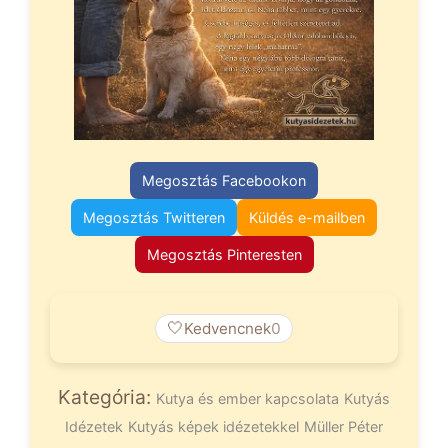
Megosztás Facebookon
Megosztás Twitteren
Küldés e-mailben
Megosztás Pinteresten
🤍
Kedvencnek
0
Kategória:
Kutya és ember kapcsolata
Kutyás
Idézetek
Kutyás képek idézetekkel
Müller Péter