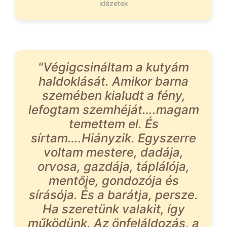
idézetek
"Végigcsináltam a kutyám
haldoklását. Amikor barna
szemében kialudt a fény,
lefogtam szemhéját….magam
temettem el. És
sírtam….Hiányzik. Egyszerre
voltam mestere, dadája,
orvosa, gazdája, táplálója,
mentője, gondozója és
sírásója. És a barátja, persze.
Ha szeretünk valakit, így
működünk. Az önfeláldozás, a