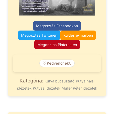
Megosztás Facebookon
Megosztás Twitteren
Küldés e-mailben
Megosztás Pinteresten
🤍
Kedvencnek
0
Kategória:
Kutya búcsúztató
Kutya halál
idézetek
Kutyás Idézetek
Müller Péter idézetek