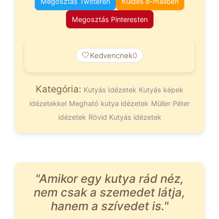
Megosztás Twitteren
Küldés e-mailben
Megosztás Pinteresten
🤍
Kedvencnek
0
Kategória:
Kutyás Idézetek
Kutyás képek
idézetekkel
Megható kutya idézetek
Müller Péter
idézetek
Rövid Kutyás idézetek
"Amikor egy kutya rád néz,
nem csak a szemedet látja,
hanem a szívedet is."