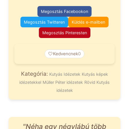
Megosztás Facebookon
Megosztás Twitteren
Küldés e-mailben
Megosztás Pinteresten
🤍
Kedvencnek
0
Kategória:
Kutyás Idézetek
Kutyás képek
idézetekkel
Müller Péter idézetek
Rövid Kutyás
idézetek
"Néha egy négylábú több