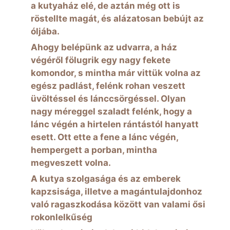
a kutyaház elé, de aztán még ott is
röstellte magát, és alázatosan bebújt az
óljába.
Ahogy belépünk az udvarra, a ház
végéről fölugrik egy nagy fekete
komondor, s mintha már vittük volna az
egész padlást, felénk rohan veszett
üvöltéssel és lánccsörgéssel. Olyan
nagy méreggel szaladt felénk, hogy a
lánc végén a hirtelen rántástól hanyatt
esett. Ott ette a fene a lánc végén,
hempergett a porban, mintha
megveszett volna.
A kutya szolgasága és az emberek
kapzsisága, illetve a magántulajdonhoz
való ragaszkodása között van valami ősi
rokonlelkűség