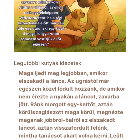
Legutóbbi kutyás idézetek
Maga ijedt meg legjobban, amikor
elszakadt a lánca. Az ugrástól már
egészen közel lódult hozzánk, de amikor
nem érezte a nyakán a láncot, zavarba
jött. Ránk morgott egy-kettőt, aztán
körülszaglászott maga körül, megnézte
magának jobbról-balról az elszakadt
láncot, aztán visszafordult felénk,
mintha tanácsot akart volna kérni. Leült