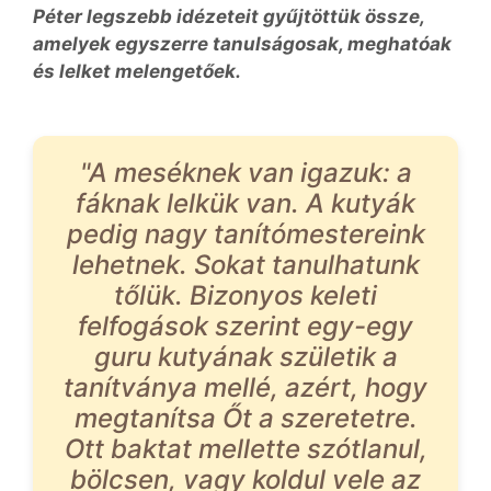
Péter legszebb idézeteit gyűjtöttük össze,
amelyek egyszerre tanulságosak, meghatóak
és lelket melengetőek.
"A meséknek van igazuk: a
fáknak lelkük van. A kutyák
pedig nagy tanítómestereink
lehetnek. Sokat tanulhatunk
tőlük. Bizonyos keleti
felfogások szerint egy-egy
guru kutyának születik a
tanítványa mellé, azért, hogy
megtanítsa Őt a szeretetre.
Ott baktat mellette szótlanul,
bölcsen, vagy koldul vele az