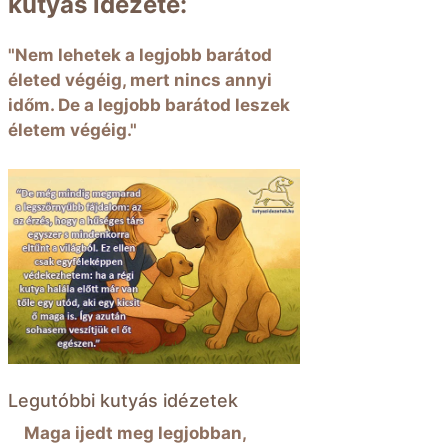
kutyás idézete:
"Nem lehetek a legjobb barátod
életed végéig, mert nincs annyi
időm. De a legjobb barátod leszek
életem végéig."
Legutóbbi kutyás idézetek
Maga ijedt meg legjobban,