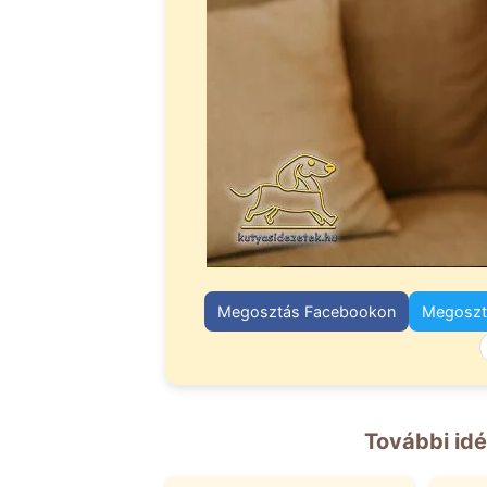
Megosztás Facebookon
Megosztá
További idé