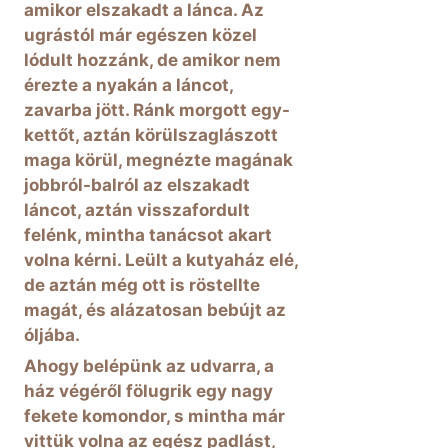
amikor elszakadt a lánca. Az
ugrástól már egészen közel
lódult hozzánk, de amikor nem
érezte a nyakán a láncot,
zavarba jött. Ránk morgott egy-
kettőt, aztán körülszaglászott
maga körül, megnézte magának
jobbról-balról az elszakadt
láncot, aztán visszafordult
felénk, mintha tanácsot akart
volna kérni. Leült a kutyaház elé,
de aztán még ott is röstellte
magát, és alázatosan bebújt az
óljába.
Ahogy belépünk az udvarra, a
ház végéről fölugrik egy nagy
fekete komondor, s mintha már
vittük volna az egész padlást,