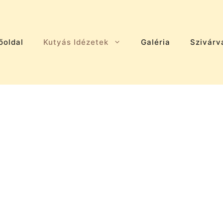
őoldal
Kutyás Idézetek
Galéria
Szivárv