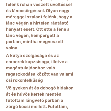
felénk rohan veszett üvöltéssel
és lánccsörgéssel. Olyan nagy
méreggel szaladt felénk, hogy a
lánc végén a hirtelen rántástól
hanyatt esett. Ott ette a fene a
lánc végén, hempergett a
porban, mintha megveszett
volna.
A kutya szolgasága és az
emberek kapzsisága, illetve a
magántulajdonhoz való
ragaszkodása között van valami
ősi rokonlelkűség
Völgyeken át és dobogó hidakon
át és hűvös kertek mentén
futottam lángvető porban a
zörgő kocsi mellett. Futottam,