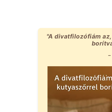
"A divatfilozófiám az
borítva
–