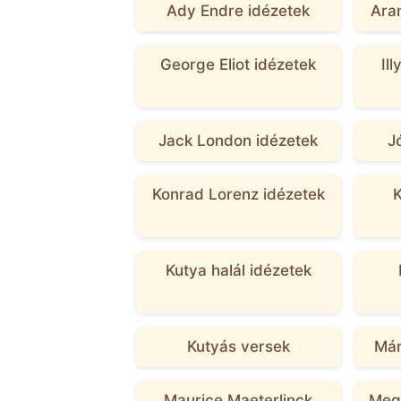
Ady Endre idézetek
Aran
George Eliot idézetek
Il
Jack London idézetek
J
Konrad Lorenz idézetek
K
Kutya halál idézetek
Kutyás versek
Már
Maurice Maeterlinck
Megh