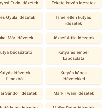
yosi Ervin idézetek
Fekete István idézetek
lyés Gyula idézetek
Ismeretlen kutyás
idézetek
ókai Mór idézetek
József Attila idézetek
utya búcsúztató
Kutya és ember
kapcsolata
Kutyás idézetek
Kutyás képek
filmekből
idézetekkel
ai Sándor idézetek
Mark Twain idézetek
ató kutya idézetek
Müller Péter idézetek