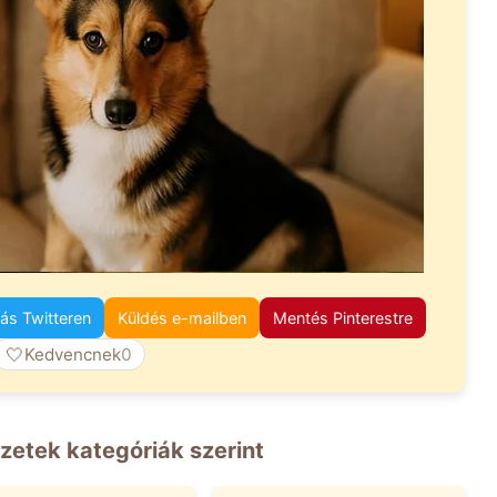
s Twitteren
Küldés e-mailben
Mentés Pinterestre
🤍
Kedvencnek
0
zetek kategóriák szerint