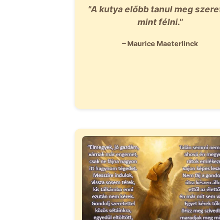
"A kutya előbb tanul meg szeret
mint félni."
– Maurice Maeterlinck