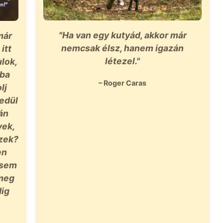
"Ha van egy kutyád, akkor már
már
nemcsak élsz, hanem igazán
itt
létezel."
lok,
mba
– Roger Caras
lj
yedül
lán
yek,
szek?
en
t sem
 meg
dig