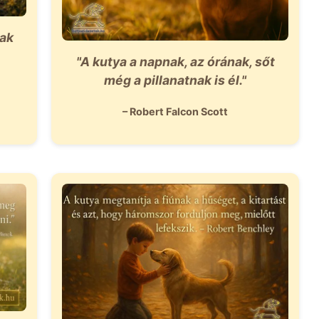
sak
"A kutya a napnak, az órának, sőt
még a pillanatnak is él."
– Robert Falcon Scott