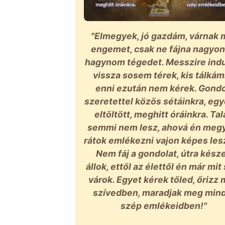
"Elmegyek, jó gazdám, várnak 
engemet, csak ne fájna nagyon 
hagynom tégedet. Messzire indu
vissza sosem térek, kis tálká
enni ezután nem kérek. Gondo
szeretettel közös sétáinkra, eg
eltöltött, meghitt óráinkra. Ta
semmi nem lesz, ahová én meg
rátok emlékezni vajon képes le
Nem fáj a gondolat, útra kész
állok, ettől az élettől én már mi
várok. Egyet kérek tőled, őrizz
szívedben, maradjak meg min
szép emlékeidben!"