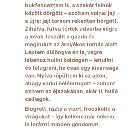
bukfenceztem is, a szekér felhők
között dörgött – szóltam volna: jaj! –
s újra: jaj! torkom rekedten hörgött.
Zihálva, futva tértek udvarba végre
a lovak, leszállt a gazda és
megindult az árnyékos tornác alatt.
Léptem dülöngve én is, végre
lábához hullni boldogan – lehullni
és felugrani, ha csak egy kívánsága
van. Nyíva röpültem ki az ajtón,
ahogy vadul belémrugott – zuhant
szívem az éjszakában, akár ti, hulló
csillagok.
Elugrott, rázta a vizet, fröcskölte a
virágokat – így kellene már nékem
is lerázni minden gondomat.