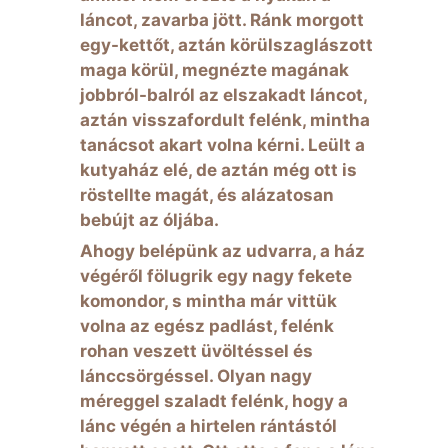
láncot, zavarba jött. Ránk morgott
egy-kettőt, aztán körülszaglászott
maga körül, megnézte magának
jobbról-balról az elszakadt láncot,
aztán visszafordult felénk, mintha
tanácsot akart volna kérni. Leült a
kutyaház elé, de aztán még ott is
röstellte magát, és alázatosan
bebújt az óljába.
Ahogy belépünk az udvarra, a ház
végéről fölugrik egy nagy fekete
komondor, s mintha már vittük
volna az egész padlást, felénk
rohan veszett üvöltéssel és
lánccsörgéssel. Olyan nagy
méreggel szaladt felénk, hogy a
lánc végén a hirtelen rántástól