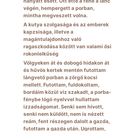
hanyatt esett. Ott ette a fene a lánc
végén, hempergett a porban,
mintha megveszett volna.
A kutya szolgasága és az emberek
kapzsisága, illetve a
magántulajdonhoz való
ragaszkodása között van valami ősi
rokonlelkűség
Völgyeken át és dobogó hidakon át
és hűvös kertek mentén futottam
lángvető porban a zörgő kocsi
mellett. Futottam, fuldokoltam,
bordáim közül víz szakadt, a porba-
fénybe lógó nyelvvel hullattam
izzadságomat. Senki sem hívott,
senki nem küldött, nem is nézett
reám, fent részegen dalolt a gazda,
futottam a gazda után. Ugrottam,