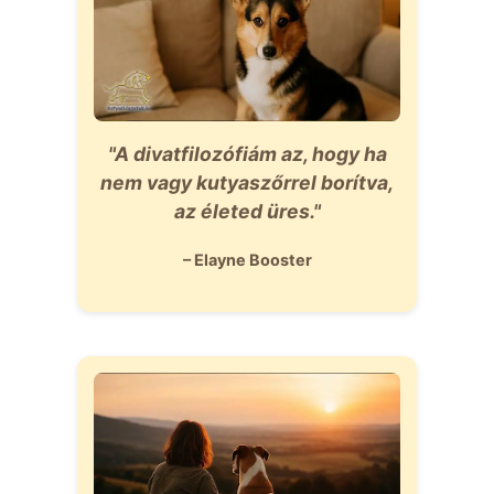
"A divatfilozófiám az, hogy ha
nem vagy kutyaszőrrel borítva,
az életed üres."
– Elayne Booster