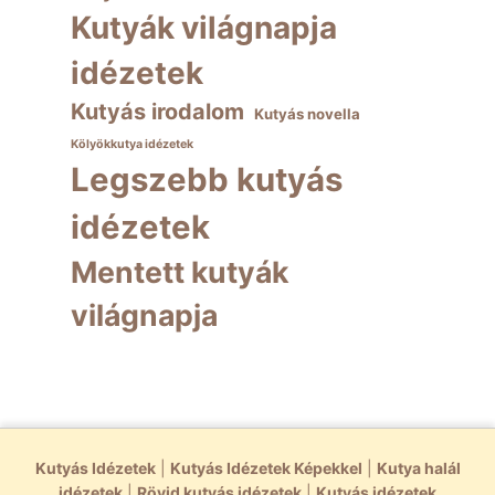
Kutyák világnapja
idézetek
Kutyás irodalom
Kutyás novella
Kölyökkutya idézetek
Legszebb kutyás
idézetek
Mentett kutyák
világnapja
Kutyás Idézetek
|
Kutyás Idézetek Képekkel
|
Kutya halál
idézetek
|
Rövid kutyás idézetek
|
Kutyás idézetek