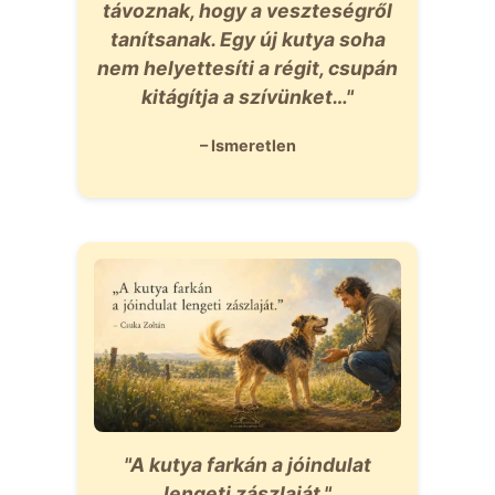
távoznak, hogy a veszteségről
tanítsanak. Egy új kutya soha
nem helyettesíti a régit, csupán
kitágítja a szívünket…"
– Ismeretlen
"A kutya farkán a jóindulat
lengeti zászlaját."