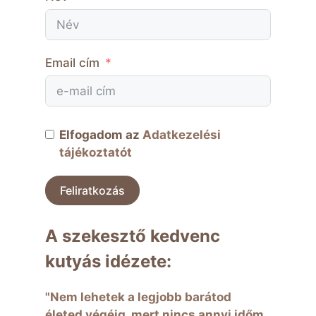
Email cím
Elfogadom az
Adatkezelési
tájékoztatót
Feliratkozás
A szekesztő kedvenc
kutyás idézete:
"Nem lehetek a legjobb barátod
életed végéig, mert nincs annyi időm.