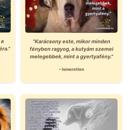
 a
"Karácsony este, mikor minden
éra."
fényben ragyog, a kutyám szemei
melegebbek, mint a gyertyafény."
– Ismeretlen