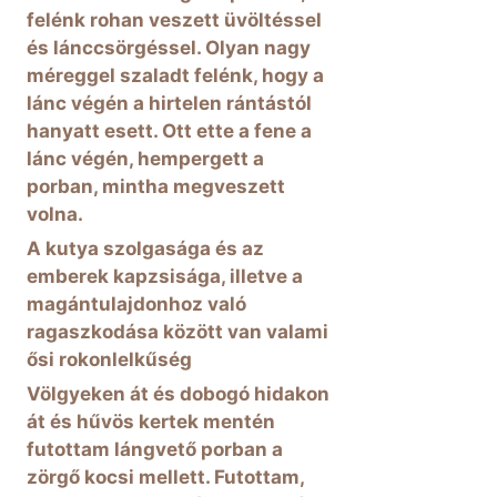
felénk rohan veszett üvöltéssel
és lánccsörgéssel. Olyan nagy
méreggel szaladt felénk, hogy a
lánc végén a hirtelen rántástól
hanyatt esett. Ott ette a fene a
lánc végén, hempergett a
porban, mintha megveszett
volna.
A kutya szolgasága és az
emberek kapzsisága, illetve a
magántulajdonhoz való
ragaszkodása között van valami
ősi rokonlelkűség
Völgyeken át és dobogó hidakon
át és hűvös kertek mentén
futottam lángvető porban a
zörgő kocsi mellett. Futottam,