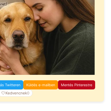
s Twitteren
Küldés e-mailben
Mentés Pinterestre
🤍
Kedvencnek
0