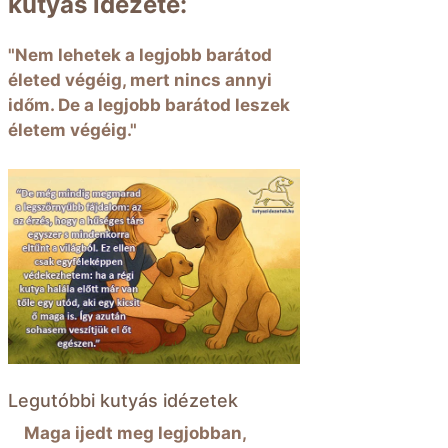
kutyás idézete:
"Nem lehetek a legjobb barátod
életed végéig, mert nincs annyi
időm. De a legjobb barátod leszek
életem végéig."
Legutóbbi kutyás idézetek
Maga ijedt meg legjobban,