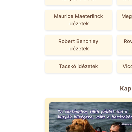
Maurice Maeterlinck
Megh
idézetek
Robert Benchley
Röv
idézetek
Tacskó idézetek
Vic
Kap