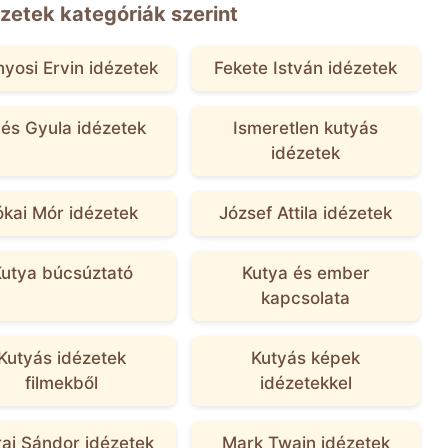
zetek kategóriák szerint
yosi Ervin idézetek
Fekete István idézetek
lyés Gyula idézetek
Ismeretlen kutyás
idézetek
ókai Mór idézetek
József Attila idézetek
utya búcsúztató
Kutya és ember
kapcsolata
Kutyás idézetek
Kutyás képek
filmekből
idézetekkel
ai Sándor idézetek
Mark Twain idézetek