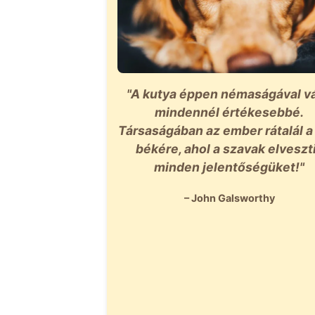
"A kutya éppen némaságával vá
mindennél értékesebbé.
Társaságában az ember rátalál a 
békére, ahol a szavak elveszt
minden jelentőségüket!"
– John Galsworthy