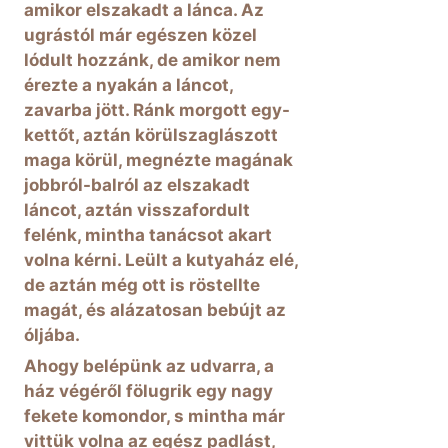
amikor elszakadt a lánca. Az
ugrástól már egészen közel
lódult hozzánk, de amikor nem
érezte a nyakán a láncot,
zavarba jött. Ránk morgott egy-
kettőt, aztán körülszaglászott
maga körül, megnézte magának
jobbról-balról az elszakadt
láncot, aztán visszafordult
felénk, mintha tanácsot akart
volna kérni. Leült a kutyaház elé,
de aztán még ott is röstellte
magát, és alázatosan bebújt az
óljába.
Ahogy belépünk az udvarra, a
ház végéről fölugrik egy nagy
fekete komondor, s mintha már
vittük volna az egész padlást,