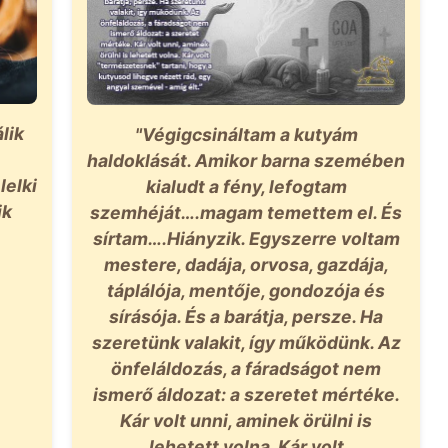
lik
"Végigcsináltam a kutyám
haldoklását. Amikor barna szemében
lelki
kialudt a fény, lefogtam
ik
szemhéját….magam temettem el. És
sírtam….Hiányzik. Egyszerre voltam
mestere, dadája, orvosa, gazdája,
táplálója, mentője, gondozója és
sírásója. És a barátja, persze. Ha
szeretünk valakit, így működünk. Az
önfeláldozás, a fáradságot nem
ismerő áldozat: a szeretet mértéke.
Kár volt unni, aminek örülni is
lehetett volna. Kár volt