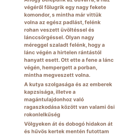
végéről fölugrik egy nagy fekete
komondor, s mintha már vittük
volna az egész padlást, felénk
rohan veszett üvöltéssel és
lánccsörgéssel. Olyan nagy
méreggel szaladt felénk, hogy a
lánc végén a hirtelen rántástól
hanyatt esett. Ott ette a fene a lánc
végén, hempergett a porban,
mintha megveszett volna.
A kutya szolgasága és az emberek
kapzsisága, illetve a
magántulajdonhoz való
ragaszkodása között van valami ősi
rokonlelkűség
Völgyeken át és dobogó hidakon át
és hűvös kertek mentén futottam