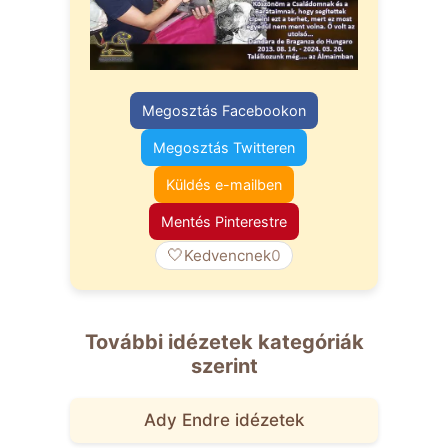
Megosztás Facebookon
Megosztás Twitteren
Küldés e-mailben
Mentés Pinterestre
🤍
Kedvencnek
0
További idézetek kategóriák
szerint
Ady Endre idézetek