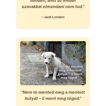
minden, amit az ember
szavakkal elmondani nem tud."
– Jack London
"Nem te mented meg a mentett
kutyát – ő ment meg téged."