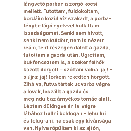
lángvető porban a zörgő kocsi
mellett. Futottam, fuldokoltam,
bordáim közül víz szakadt, a porba-
fénybe lógó nyelvvel hullattam
izzadságomat. Senki sem hívott,
senki nem küldött, nem is nézett
reám, fent részegen dalolt a gazda,
futottam a gazda után. Ugrottam,
bukfenceztem is, a szekér felhők
között dörgött – szóltam volna: jaj! –
s újra: jaj! torkom rekedten hörgött.
Zihálva, futva tértek udvarba végre
a lovak, leszállt a gazda és
megindult az árnyékos tornác alatt.
Léptem dülöngve én is, végre
lábához hullni boldogan – lehullni
és felugrani, ha csak egy kívánsága
van. Nyíva röpültem ki az ajtón,