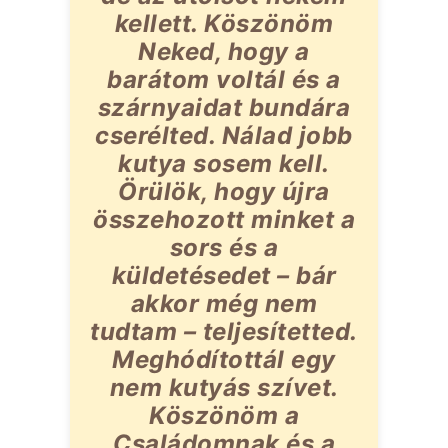
kellett. Köszönöm
Neked, hogy a
barátom voltál és a
szárnyaidat bundára
cserélted. Nálad jobb
kutya sosem kell.
Örülök, hogy újra
összehozott minket a
sors és a
küldetésedet – bár
akkor még nem
tudtam – teljesítetted.
Meghódítottál egy
nem kutyás szívet.
Köszönöm a
Családomnak és a