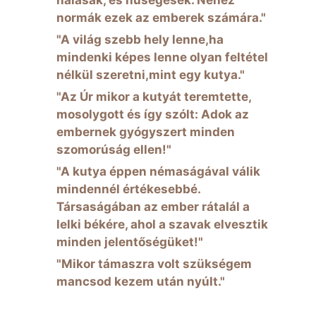
hálásak, és hűségesek. Nehéz
normák ezek az emberek számára."
"A világ szebb hely lenne,ha
mindenki képes lenne olyan feltétel
nélkül szeretni,mint egy kutya."
"Az Úr mikor a kutyát teremtette,
mosolygott és így szólt: Adok az
embernek gyógyszert minden
szomorúság ellen!"
"A kutya éppen némaságával válik
mindennél értékesebbé.
Társaságában az ember rátalál a
lelki békére, ahol a szavak elvesztik
minden jelentőségüket!"
"Mikor támaszra volt szükségem
mancsod kezem után nyúlt."