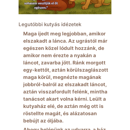
Legutóbbi kutyás idézetek
Maga ijedt meg legjobban, amikor
elszakadt a lánca. Az ugrástól már
egészen közel lódult hozzánk, de
amikor nem érezte a nyakán a
láncot, zavarba jött. Ránk morgott
egy-kettőt, aztán körülszaglászott
maga körül, megnézte magának
jobbról-balról az elszakadt láncot,
aztán visszafordult felénk, mintha
tanácsot akart volna kérni. Leült a
kutyaház elé, de aztán még ott is
röstellte magát, és alázatosan
bebújt az óljába.
Ahogy belépünk az udvarra, a ház