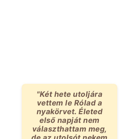
"Két hete utoljára
vettem le Rólad a
nyakörvet. Életed
első napját nem
választhattam meg,
de az utolsót nekem