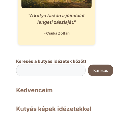
"A kutya farkán a jóindulat
lengeti zászlaját."
– Csuka Zoltán
Keresés a kutyás idézetek között
Keresés
Kedvenceim
Kutyás képek idézetekkel