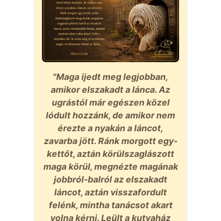
"Maga ijedt meg legjobban,
amikor elszakadt a lánca. Az
ugrástól már egészen közel
lódult hozzánk, de amikor nem
érezte a nyakán a láncot,
zavarba jött. Ránk morgott egy-
kettőt, aztán körülszaglászott
maga körül, megnézte magának
jobbról-balról az elszakadt
láncot, aztán visszafordult
felénk, mintha tanácsot akart
volna kérni. Leült a kutyaház