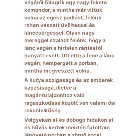
végéről fölugrik egy nagy fekete
komondor, s mintha már vittük
volna az egész padlást, felénk
rohan veszett üvöltéssel és
lánccsörgéssel. Olyan nagy
méreggel szaladt felénk, hogy a
lánc végén a hirtelen rántástól
hanyatt esett. Ott ette a fene a lánc
végén, hempergett a porban,
mintha megveszett volna.
A kutya szolgasága és az emberek
kapzsisága, illetve a
magántulajdonhoz való
ragaszkodása között van valami ősi
rokonlelkűség
Völgyeken át és dobogó hidakon át
és hűvös kertek mentén futottam
lángvető porban a zörgő kocsi