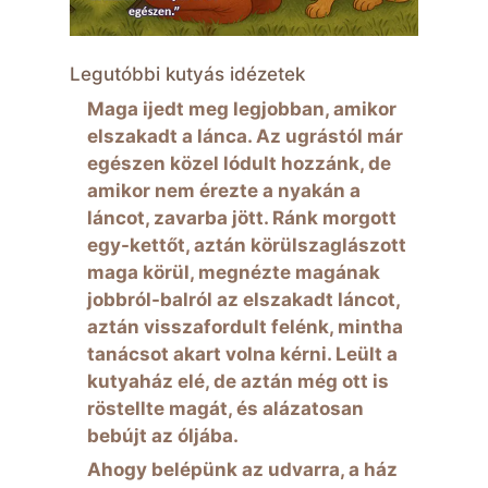
Legutóbbi kutyás idézetek
Maga ijedt meg legjobban, amikor
elszakadt a lánca. Az ugrástól már
egészen közel lódult hozzánk, de
amikor nem érezte a nyakán a
láncot, zavarba jött. Ránk morgott
egy-kettőt, aztán körülszaglászott
maga körül, megnézte magának
jobbról-balról az elszakadt láncot,
aztán visszafordult felénk, mintha
tanácsot akart volna kérni. Leült a
kutyaház elé, de aztán még ott is
röstellte magát, és alázatosan
bebújt az óljába.
Ahogy belépünk az udvarra, a ház