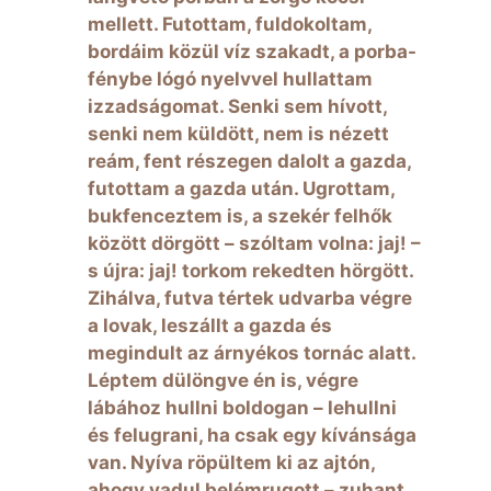
mellett. Futottam, fuldokoltam,
bordáim közül víz szakadt, a porba-
fénybe lógó nyelvvel hullattam
izzadságomat. Senki sem hívott,
senki nem küldött, nem is nézett
reám, fent részegen dalolt a gazda,
futottam a gazda után. Ugrottam,
bukfenceztem is, a szekér felhők
között dörgött – szóltam volna: jaj! –
s újra: jaj! torkom rekedten hörgött.
Zihálva, futva tértek udvarba végre
a lovak, leszállt a gazda és
megindult az árnyékos tornác alatt.
Léptem dülöngve én is, végre
lábához hullni boldogan – lehullni
és felugrani, ha csak egy kívánsága
van. Nyíva röpültem ki az ajtón,
ahogy vadul belémrugott – zuhant