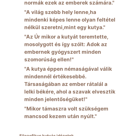
normák ezek az emberek számára."
"A világ szebb hely lenne,ha
mindenki képes lenne olyan feltétel
nélkül szeretni,mint egy kutya."
"Az Úr mikor a kutyát teremtette,
mosolygott és így szólt: Adok az
embernek gyógyszert minden
szomorúság ellen!"
"A kutya éppen némaságával válik
mindennél értékesebbé.
Társaságában az ember rátalál a
lelki békére, ahol a szavak elvesztik
minden jelentőségüket!"
"Mikor támaszra volt szükségem
mancsod kezem után nyúlt."
Filozofikus kutyás idézetek