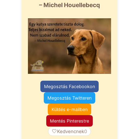
– Michel Houellebecq
Megosztás Facebookon
Megosztás Twitteren
Küldés e-mailben
Mentés Pinterestre
🤍
Kedvencnek
0