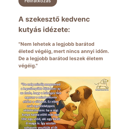
Feliratkozás
A szekesztő kedvenc
kutyás idézete:
"Nem lehetek a legjobb barátod
életed végéig, mert nincs annyi időm.
De a legjobb barátod leszek életem
végéig."