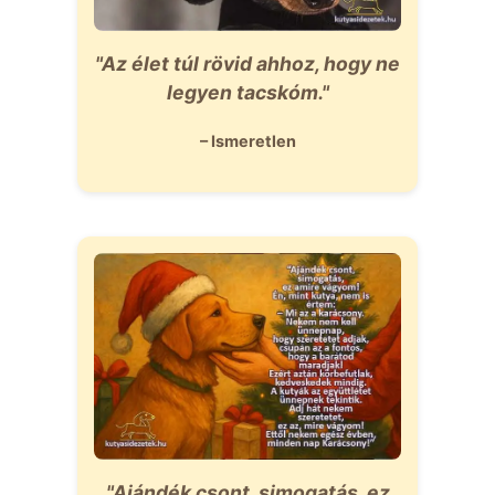
"Az élet túl rövid ahhoz, hogy ne
legyen tacskóm."
– Ismeretlen
"Ajándék csont, simogatás, ez