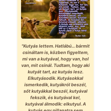
"Kutyás lettem. Hatlábú… bármit
csináltam is, közben figyeltem,
mi van a kutyával, hogy van, hol
van, mit csinál. Tudtam, hogy aki
kutyát tart, az kutyás lesz.
Elkutyásodik. Kutyásokkal
ismerkedik, kutyákról beszél,
sőt kutyákkal beszél, kutyával
fekszik, és kutyával kel,
kutyával álmodik: elkutyul. A
kutyás egy pillanatra sem