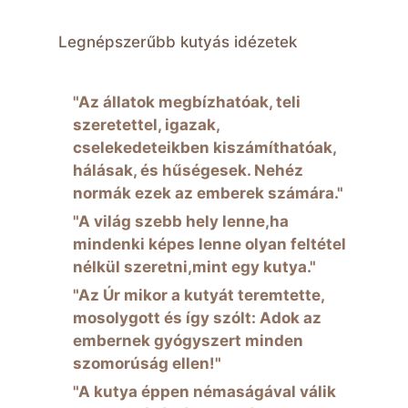
Legnépszerűbb kutyás idézetek
"Az állatok megbízhatóak, teli
szeretettel, igazak,
cselekedeteikben kiszámíthatóak,
hálásak, és hűségesek. Nehéz
normák ezek az emberek számára."
"A világ szebb hely lenne,ha
mindenki képes lenne olyan feltétel
nélkül szeretni,mint egy kutya."
"Az Úr mikor a kutyát teremtette,
mosolygott és így szólt: Adok az
embernek gyógyszert minden
szomorúság ellen!"
"A kutya éppen némaságával válik