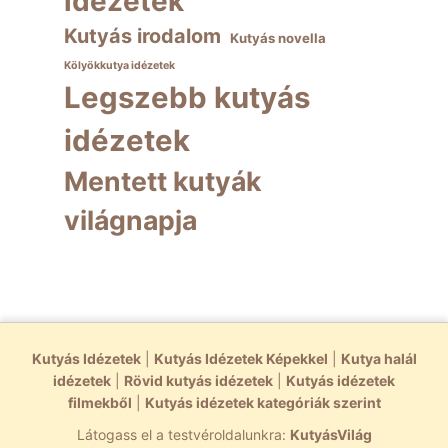
idézetek
Kutyás irodalom
Kutyás novella
Kölyökkutya idézetek
Legszebb kutyás
idézetek
Mentett kutyák
világnapja
Kutyás Idézetek
|
Kutyás Idézetek Képekkel
|
Kutya halál
idézetek
|
Rövid kutyás idézetek
|
Kutyás idézetek
filmekből
|
Kutyás idézetek kategóriák szerint
Látogass el a testvéroldalunkra:
KutyásVilág