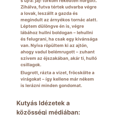
s újra: jaj! torkom rekedten hörgött.
Zihálva, futva tértek udvarba végre
a lovak, leszállt a gazda és
megindult az árnyékos tornác alatt.
Léptem dülöngve én is, végre
lábához hullni boldogan – lehullni
és felugrani, ha csak egy kívánsága
van. Nyíva röpültem ki az ajtón,
ahogy vadul belémrugott – zuhant
szívem az éjszakában, akár ti, hulló
csillagok.
Elugrott, rázta a vizet, fröcskölte a
virágokat – így kellene már nékem
is lerázni minden gondomat.
Kutyás Idézetek a
közösségi médiában: