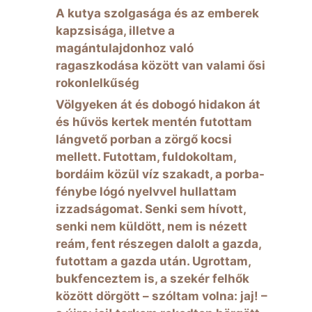
A kutya szolgasága és az emberek
kapzsisága, illetve a
magántulajdonhoz való
ragaszkodása között van valami ősi
rokonlelkűség
Völgyeken át és dobogó hidakon át
és hűvös kertek mentén futottam
lángvető porban a zörgő kocsi
mellett. Futottam, fuldokoltam,
bordáim közül víz szakadt, a porba-
fénybe lógó nyelvvel hullattam
izzadságomat. Senki sem hívott,
senki nem küldött, nem is nézett
reám, fent részegen dalolt a gazda,
futottam a gazda után. Ugrottam,
bukfenceztem is, a szekér felhők
között dörgött – szóltam volna: jaj! –