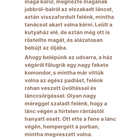
maga körül, megnézte magának
jobbról-balról az elszakadt láncot,
aztán visszafordult felénk, mintha
tanácsot akart volna kérni. Leült a
kutyaház elé, de aztán még ott is
röstellte magát, és alázatosan
bebújt az óljába.
Ahogy belépünk az udvarra, a ház
végéről fölugrik egy nagy fekete
komondor, s mintha már vittük
volna az egész padlást, felénk
rohan veszett üvöltéssel és
lánccsörgéssel. Olyan nagy
méreggel szaladt felénk, hogy a
lánc végén a hirtelen rántástól
hanyatt esett. Ott ette a fene a lánc
végén, hempergett a porban,
mintha megveszett volna.