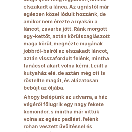
elszakadt a lánca. Az ugrástól már
egészen közel lódult hozzánk, de
amikor nem érezte a nyakán a
láncot, zavarba jött. Ránk morgott
egy-kettőt, aztán körülszaglászott
maga körül, megnézte magának
jobbról-balról az elszakadt láncot,
aztán visszafordult felénk, mintha
tanácsot akart volna kérni. Leült a
kutyaház elé, de aztán még ott is
röstellte magát, és alázatosan
bebújt az óljába.
Ahogy belépünk az udvarra, a ház
végéről fölugrik egy nagy fekete
komondor, s mintha már vittük
volna az egész padlást, felénk
rohan veszett üvöltéssel és