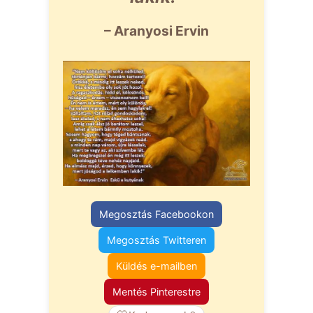
– Aranyosi Ervin
Megosztás Facebookon
Megosztás Twitteren
Küldés e-mailben
Mentés Pinterestre