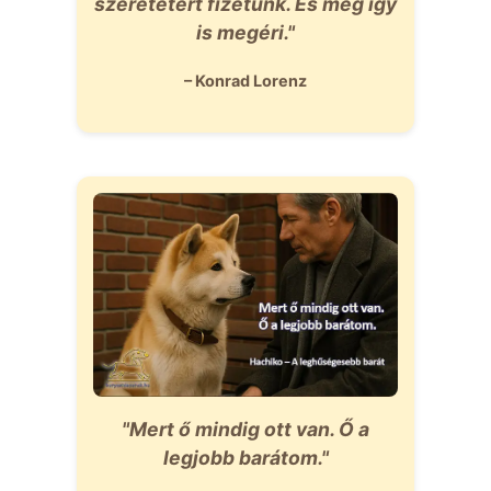
szeretetért fizetünk. És még így
is megéri."
– Konrad Lorenz
"Mert ő mindig ott van. Ő a
legjobb barátom."