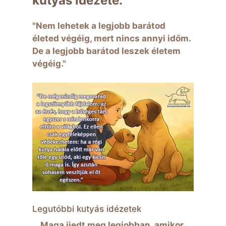
kutyás idézete:
"Nem lehetek a legjobb barátod
életed végéig, mert nincs annyi időm.
De a legjobb barátod leszek életem
végéig."
Legutóbbi kutyás idézetek
Maga ijedt meg legjobban, amikor