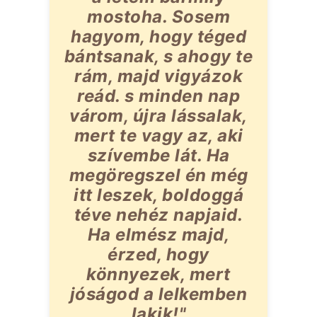
mostoha. Sosem
hagyom, hogy téged
bántsanak, s ahogy te
rám, majd vigyázok
reád. s minden nap
várom, újra lássalak,
mert te vagy az, aki
szívembe lát. Ha
megöregszel én még
itt leszek, boldoggá
téve nehéz napjaid.
Ha elmész majd,
érzed, hogy
könnyezek, mert
jóságod a lelkemben
lakik!"