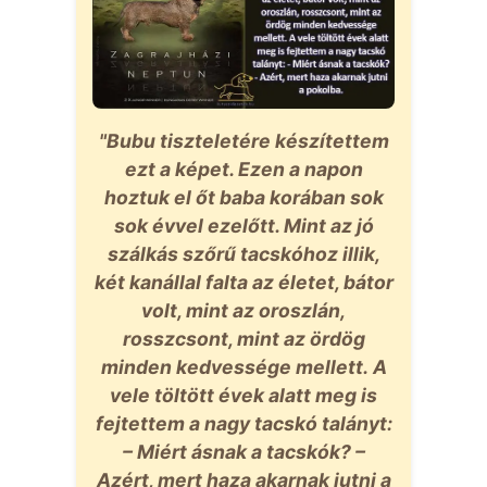
"Bubu tiszteletére készítettem
ezt a képet. Ezen a napon
hoztuk el őt baba korában sok
sok évvel ezelőtt. Mint az jó
szálkás szőrű tacskóhoz illik,
két kanállal falta az életet, bátor
volt, mint az oroszlán,
rosszcsont, mint az ördög
minden kedvessége mellett. A
vele töltött évek alatt meg is
fejtettem a nagy tacskó talányt:
– Miért ásnak a tacskók? –
Azért, mert haza akarnak jutni a