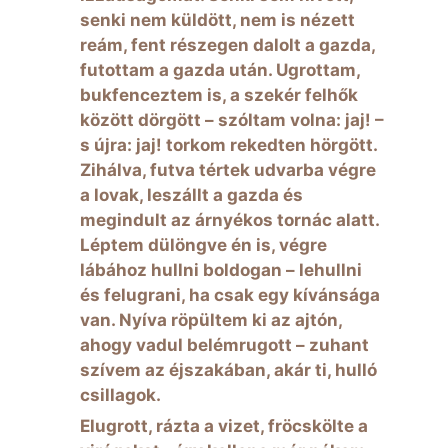
senki nem küldött, nem is nézett
reám, fent részegen dalolt a gazda,
futottam a gazda után. Ugrottam,
bukfenceztem is, a szekér felhők
között dörgött – szóltam volna: jaj! –
s újra: jaj! torkom rekedten hörgött.
Zihálva, futva tértek udvarba végre
a lovak, leszállt a gazda és
megindult az árnyékos tornác alatt.
Léptem dülöngve én is, végre
lábához hullni boldogan – lehullni
és felugrani, ha csak egy kívánsága
van. Nyíva röpültem ki az ajtón,
ahogy vadul belémrugott – zuhant
szívem az éjszakában, akár ti, hulló
csillagok.
Elugrott, rázta a vizet, fröcskölte a