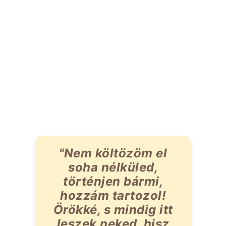
"Nem költözöm el
soha nélküled,
történjen bármi,
hozzám tartozol!
Örökké, s mindig itt
leszek neked, hisz