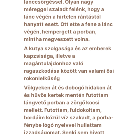
lánccsörgéssel. Olyan nagy
méreggel szaladt felénk, hogy a
lánc végén a hirtelen rántástól
hanyatt esett. Ott ette a fene a lánc
végén, hempergett a porban,
mintha megveszett volna.
A kutya szolgasága és az emberek
kapzsisága, illetve a
magántulajdonhoz való
ragaszkodása között van valami ősi
rokonlelkűség
Völgyeken át és dobogó hidakon át
és hűvös kertek mentén futottam
lángvető porban a zörgő kocsi
mellett. Futottam, fuldokoltam,
bordáim közül víz szakadt, a porba-
fénybe lógó nyelvvel hullattam
izzadságomat. Senki sem hívott,