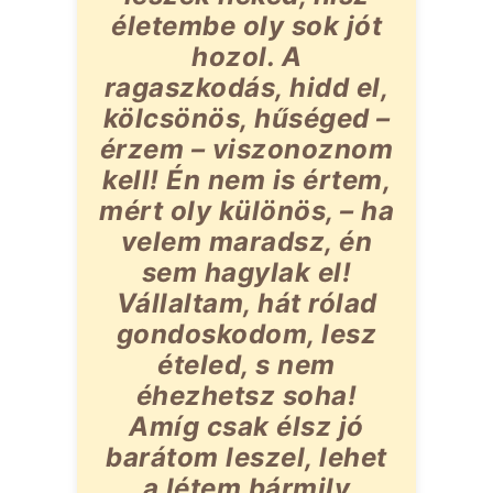
életembe oly sok jót
hozol. A
ragaszkodás, hidd el,
kölcsönös, hűséged –
érzem – viszonoznom
kell! Én nem is értem,
mért oly különös, – ha
velem maradsz, én
sem hagylak el!
Vállaltam, hát rólad
gondoskodom, lesz
ételed, s nem
éhezhetsz soha!
Amíg csak élsz jó
barátom leszel, lehet
a létem bármily