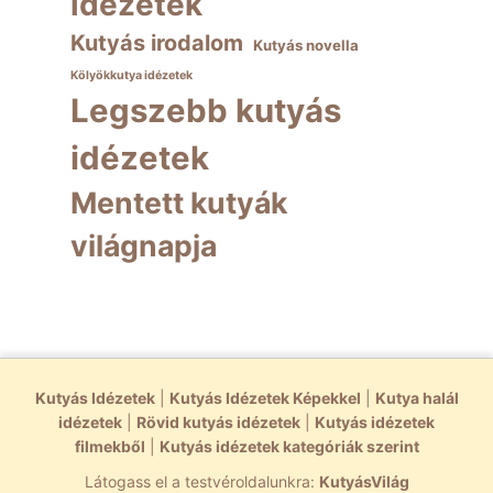
idézetek
Kutyás irodalom
Kutyás novella
Kölyökkutya idézetek
Legszebb kutyás
idézetek
Mentett kutyák
világnapja
Kutyás Idézetek
|
Kutyás Idézetek Képekkel
|
Kutya halál
idézetek
|
Rövid kutyás idézetek
|
Kutyás idézetek
filmekből
|
Kutyás idézetek kategóriák szerint
Látogass el a testvéroldalunkra:
KutyásVilág