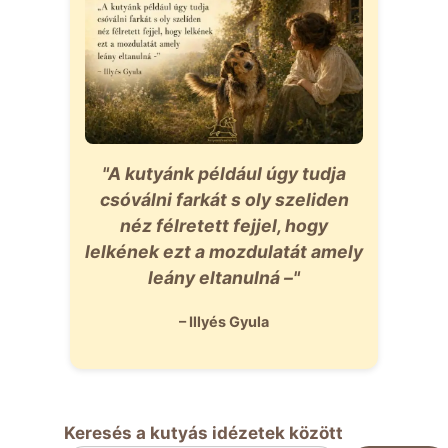
"A kutyánk például úgy tudja
csóválni farkát s oly szeliden
néz félretett fejjel, hogy
lelkének ezt a mozdulatát amely
leány eltanulná –"
– Illyés Gyula
Keresés a kutyás idézetek között