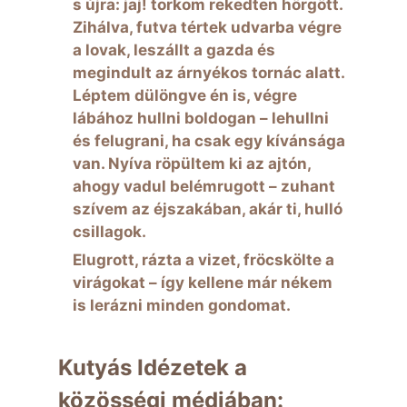
s újra: jaj! torkom rekedten hörgött.
Zihálva, futva tértek udvarba végre
a lovak, leszállt a gazda és
megindult az árnyékos tornác alatt.
Léptem dülöngve én is, végre
lábához hullni boldogan – lehullni
és felugrani, ha csak egy kívánsága
van. Nyíva röpültem ki az ajtón,
ahogy vadul belémrugott – zuhant
szívem az éjszakában, akár ti, hulló
csillagok.
Elugrott, rázta a vizet, fröcskölte a
virágokat – így kellene már nékem
is lerázni minden gondomat.
Kutyás Idézetek a
közösségi médiában: