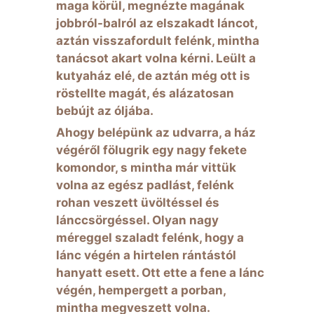
maga körül, megnézte magának
jobbról-balról az elszakadt láncot,
aztán visszafordult felénk, mintha
tanácsot akart volna kérni. Leült a
kutyaház elé, de aztán még ott is
röstellte magát, és alázatosan
bebújt az óljába.
Ahogy belépünk az udvarra, a ház
végéről fölugrik egy nagy fekete
komondor, s mintha már vittük
volna az egész padlást, felénk
rohan veszett üvöltéssel és
lánccsörgéssel. Olyan nagy
méreggel szaladt felénk, hogy a
lánc végén a hirtelen rántástól
hanyatt esett. Ott ette a fene a lánc
végén, hempergett a porban,
mintha megveszett volna.