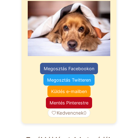
Megosztás Facebookon
Megosztás Twitteren
Küldés e-mailben
Mentés Pinterestre
🤍
Kedvencnek
0