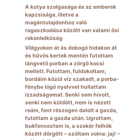
A kutya szolgasága és az emberek
kapzsisága, illetve a
magántulajdonhoz való
ragaszkodása között van valami ősi
rokonlelkűség
Völgyeken át és dobogó hidakon át
és hűvös kertek mentén futottam
lángvető porban a zörgő kocsi
mellett. Futottam, fuldokoltam,
bordáim közül víz szakadt, a porba-
fénybe lógó nyelvvel hullattam
izzadságomat. Senki sem hívott,
senki nem küldött, nem is nézett
reám, fent részegen dalolt a gazda,
futottam a gazda után. Ugrottam,
bukfenceztem is, a szekér felhők
között dörgött – szóltam volna: jaj! –