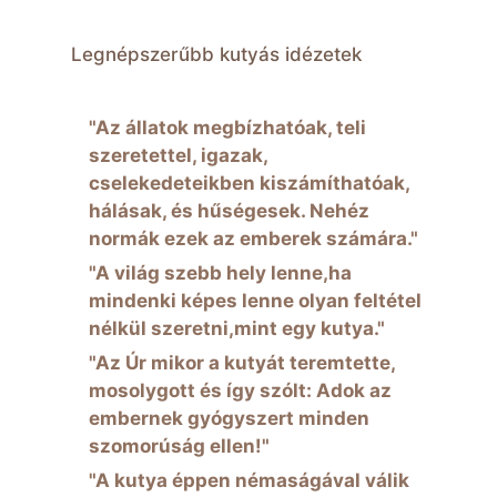
Legnépszerűbb kutyás idézetek
"Az állatok megbízhatóak, teli
szeretettel, igazak,
cselekedeteikben kiszámíthatóak,
hálásak, és hűségesek. Nehéz
normák ezek az emberek számára."
"A világ szebb hely lenne,ha
mindenki képes lenne olyan feltétel
nélkül szeretni,mint egy kutya."
"Az Úr mikor a kutyát teremtette,
mosolygott és így szólt: Adok az
embernek gyógyszert minden
szomorúság ellen!"
"A kutya éppen némaságával válik