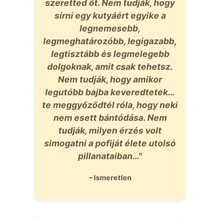
szeretted őt. Nem tudják, hogy
sírni egy kutyáért egyike a
legnemesebb,
legmeghatározóbb, legigazabb,
legtisztább és legmelegebb
dolgoknak, amit csak tehetsz.
Nem tudják, hogy amikor
legutóbb bajba keveredtetek…
te meggyőződtél róla, hogy neki
nem esett bántódása. Nem
tudják, milyen érzés volt
simogatni a pofiját élete utolsó
pillanataiban…"
– Ismeretlen