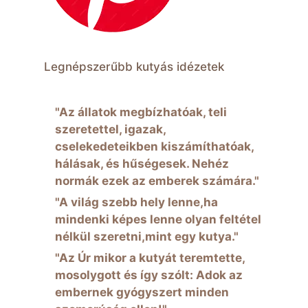
Legnépszerűbb kutyás idézetek
"Az állatok megbízhatóak, teli
szeretettel, igazak,
cselekedeteikben kiszámíthatóak,
hálásak, és hűségesek. Nehéz
normák ezek az emberek számára."
"A világ szebb hely lenne,ha
mindenki képes lenne olyan feltétel
nélkül szeretni,mint egy kutya."
"Az Úr mikor a kutyát teremtette,
mosolygott és így szólt: Adok az
embernek gyógyszert minden