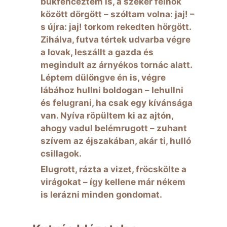
bukfenceztem is, a szekér felhők
között dörgött – szóltam volna: jaj! –
s újra: jaj! torkom rekedten hörgött.
Zihálva, futva tértek udvarba végre
a lovak, leszállt a gazda és
megindult az árnyékos tornác alatt.
Léptem dülöngve én is, végre
lábához hullni boldogan – lehullni
és felugrani, ha csak egy kívánsága
van. Nyíva röpültem ki az ajtón,
ahogy vadul belémrugott – zuhant
szívem az éjszakában, akár ti, hulló
csillagok.
Elugrott, rázta a vizet, fröcskölte a
virágokat – így kellene már nékem
is lerázni minden gondomat.