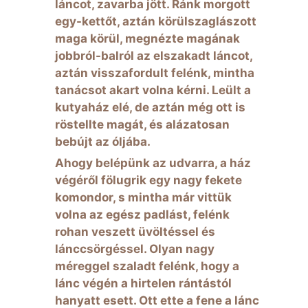
láncot, zavarba jött. Ránk morgott
egy-kettőt, aztán körülszaglászott
maga körül, megnézte magának
jobbról-balról az elszakadt láncot,
aztán visszafordult felénk, mintha
tanácsot akart volna kérni. Leült a
kutyaház elé, de aztán még ott is
röstellte magát, és alázatosan
bebújt az óljába.
Ahogy belépünk az udvarra, a ház
végéről fölugrik egy nagy fekete
komondor, s mintha már vittük
volna az egész padlást, felénk
rohan veszett üvöltéssel és
lánccsörgéssel. Olyan nagy
méreggel szaladt felénk, hogy a
lánc végén a hirtelen rántástól
hanyatt esett. Ott ette a fene a lánc