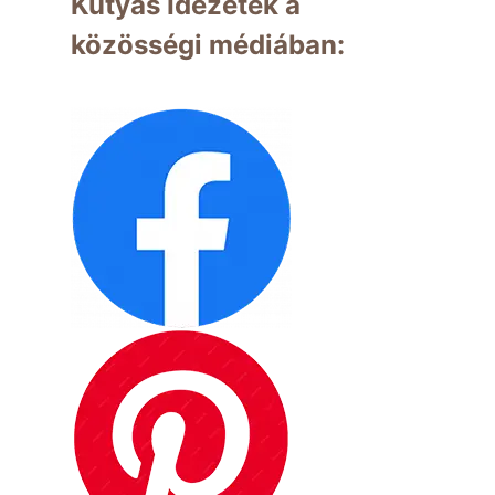
Kutyás Idézetek a
közösségi médiában: