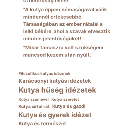
szomorúság ellen!"
"A kutya éppen némaságával válik
mindennél értékesebbé.
Társaságában az ember rátalál a
lelki békére, ahol a szavak elvesztik
minden jelentőségüket!"
"Mikor támaszra volt szükségem
mancsod kezem után nyúlt."
Filozofikus kutyás idézetek
Karácsonyi kutyás idézetek
Kutya hűség idézetek
Kutya szemével
Kutya szeretet
Kutya és gazdi
Kutya sírfelirat
Kutya és gyerek idézet
Kutya és természet