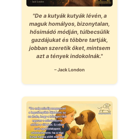
"De a kutyák kutyák lévén, a
maguk homályos, bizonytalan,
hősimádó módján, túlbecsülik
gazdájukat és többre tartják,
jobban szeretik őket, mintsem
azt a tények indokolnák."
– Jack London