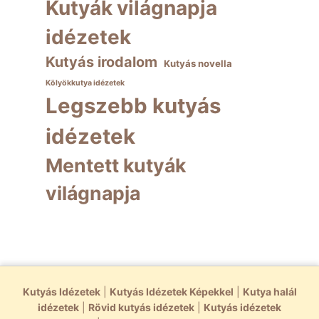
Kutyák világnapja
idézetek
Kutyás irodalom
Kutyás novella
Kölyökkutya idézetek
Legszebb kutyás
idézetek
Mentett kutyák
világnapja
Kutyás Idézetek
|
Kutyás Idézetek Képekkel
|
Kutya halál
idézetek
|
Rövid kutyás idézetek
|
Kutyás idézetek