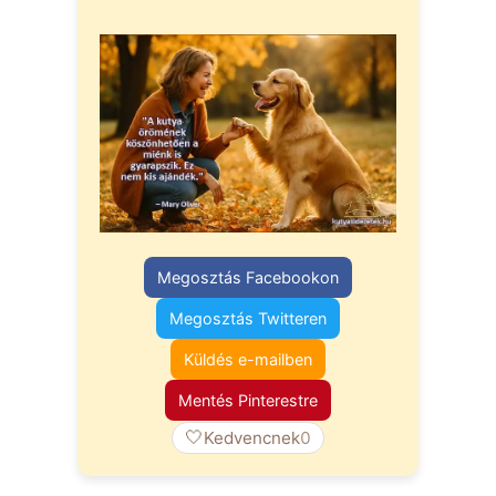
Megosztás Facebookon
Megosztás Twitteren
Küldés e-mailben
Mentés Pinterestre
🤍
Kedvencnek
0