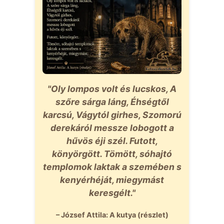
"Oly lompos volt és lucskos, A
szőre sárga láng, Éhségtől
karcsú, Vágytól girhes, Szomorú
derekáról messze lobogott a
hűvös éji szél. Futott,
könyörgött. Tömött, sóhajtó
templomok laktak a szemében s
kenyérhéját, miegymást
keresgélt."
– József Attila: A kutya (részlet)