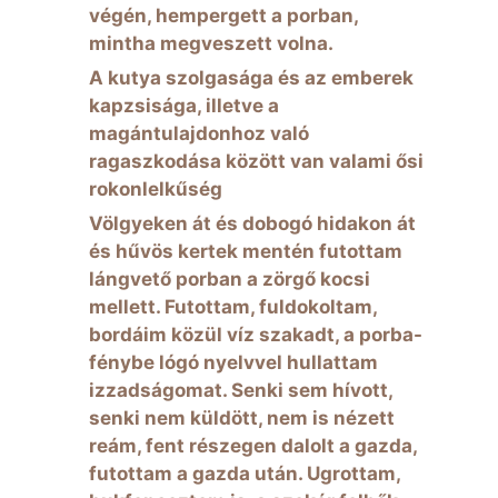
végén, hempergett a porban,
mintha megveszett volna.
A kutya szolgasága és az emberek
kapzsisága, illetve a
magántulajdonhoz való
ragaszkodása között van valami ősi
rokonlelkűség
Völgyeken át és dobogó hidakon át
és hűvös kertek mentén futottam
lángvető porban a zörgő kocsi
mellett. Futottam, fuldokoltam,
bordáim közül víz szakadt, a porba-
fénybe lógó nyelvvel hullattam
izzadságomat. Senki sem hívott,
senki nem küldött, nem is nézett
reám, fent részegen dalolt a gazda,
futottam a gazda után. Ugrottam,