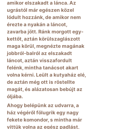
amikor elszakadt a lánca. Az
ugrástól már egészen közel
lódult hozzánk, de amikor nem
érezte a nyakán a láncot,
zavarba jött. Ránk morgott egy-
kettőt, aztán körülszaglászott
maga körül, megnézte magának
jobbról-balról az elszakadt
láncot, aztán visszafordult
felénk, mintha tanácsot akart
volna kérni. Leült a kutyaház elé,
de aztán még ott is röstellte
magát, és alázatosan bebújt az
óljába.
Ahogy belépünk az udvarra, a
ház végéről fölugrik egy nagy
fekete komondor, s mintha már
vittük volna az egész padlást,