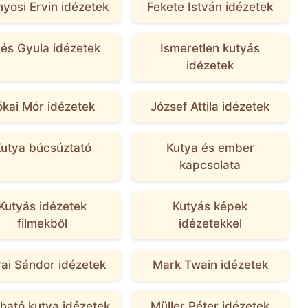
yosi Ervin idézetek
Fekete István idézetek
lyés Gyula idézetek
Ismeretlen kutyás
idézetek
ókai Mór idézetek
József Attila idézetek
utya búcsúztató
Kutya és ember
kapcsolata
Kutyás idézetek
Kutyás képek
filmekből
idézetekkel
ai Sándor idézetek
Mark Twain idézetek
ató kutya idézetek
Müller Péter idézetek