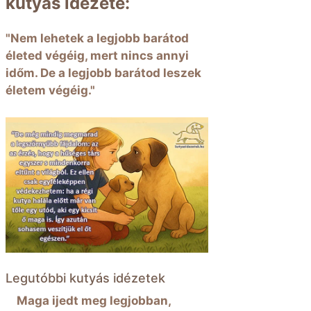
kutyás idézete:
"Nem lehetek a legjobb barátod
életed végéig, mert nincs annyi
időm. De a legjobb barátod leszek
életem végéig."
Legutóbbi kutyás idézetek
Maga ijedt meg legjobban,