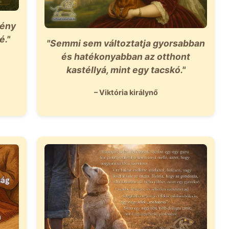
lény
é."
"Semmi sem változtatja gyorsabban
és hatékonyabban az otthont
kastéllyá, mint egy tacskó."
– Viktória királynő