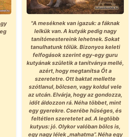
"A meséknek van igazuk: a fáknak
egy
lelkük van. A kutyák pedig nagy
leg
tanítómestereink lehetnek. Sokat
tanulhatunk tőlük. Bizonyos keleti
felfogások szerint egy-egy guru
kutyának születik a tanítványa mellé,
azért, hogy megtanítsa Őt a
szeretetre. Ott baktat mellette
szótlanul, bölcsen, vagy koldul vele
az utcán. Elvárja, hogy az gondozza,
időt áldozzon rá. Néha többet, mint
egy gyerekre. Cserébe hűséges, és
feltétlen szeretetet ad. A legtöbb
kutyus: jó. Olykor valóban bölcs is,
egy nagy lélek „mahatma”. Néha egy