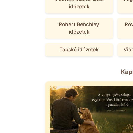
idézetek
Robert Benchley
Röv
idézetek
Tacskó idézetek
Vic
Kap