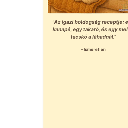
"Az igazi boldogság receptje: 
kanapé, egy takaró, és egy me
tacskó a lábadnál."
– Ismeretlen