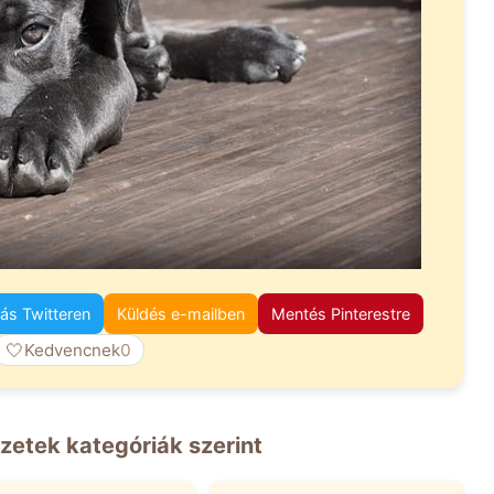
s Twitteren
Küldés e-mailben
Mentés Pinterestre
🤍
Kedvencnek
0
zetek kategóriák szerint