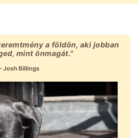
teremtmény a földön, aki jobban
ged, mint önmagát."
– Josh Billings