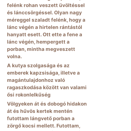
felénk rohan veszett üvöltéssel
és lánccsörgéssel. Olyan nagy
méreggel szaladt felénk, hogy a
lánc végén a hirtelen rántástól
hanyatt esett. Ott ette a fene a
lánc végén, hempergett a
porban, mintha megveszett
volna.
A kutya szolgasága és az
emberek kapzsisága, illetve a
magántulajdonhoz való
ragaszkodása között van valami
ősi rokonlelkűség
Völgyeken át és dobogó hidakon
át és hűvös kertek mentén
futottam lángvető porban a
zörgő kocsi mellett. Futottam,