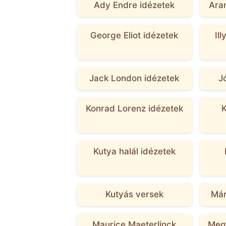
Ady Endre idézetek
Aran
George Eliot idézetek
Il
Jack London idézetek
J
Konrad Lorenz idézetek
K
Kutya halál idézetek
Kutyás versek
Már
Maurice Maeterlinck
Megh